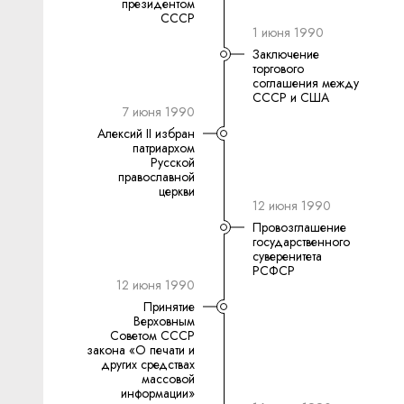
президентом
СССР
1 июня 1990
Заключение
торгового
соглашения между
СССР и США
7 июня 1990
Алексий II избран
патриархом
Русской
православной
церкви
12 июня 1990
Провозглашение
государственного
суверенитета
РСФСР
12 июня 1990
Принятие
Верховным
Советом СССР
закона «О печати и
других средствах
массовой
информации»