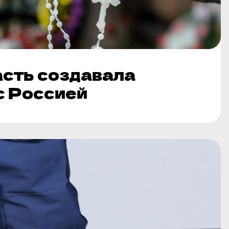
асть создавала
с Россией