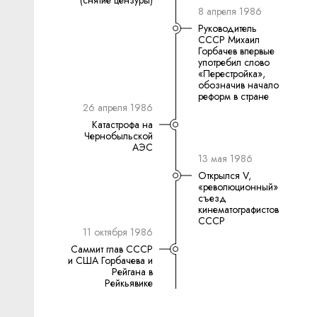
(снятие цензуры)
8 апреля 1986
Руководитель
СССР Михаил
Горбачев впервые
употребил слово
«Перестройка»,
обозначив начало
реформ в стране
26 апреля 1986
Катастрофа на
Чернобыльской
АЭС
13 мая 1986
Открылся V,
«революционный»
съезд
кинематографистов
СССР
11 октября 1986
Саммит глав СССР
и США Горбачева и
Рейгана в
Рейкьявике