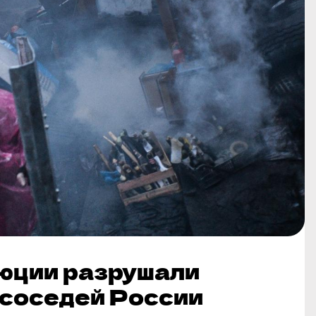
юции разрушали
 соседей России