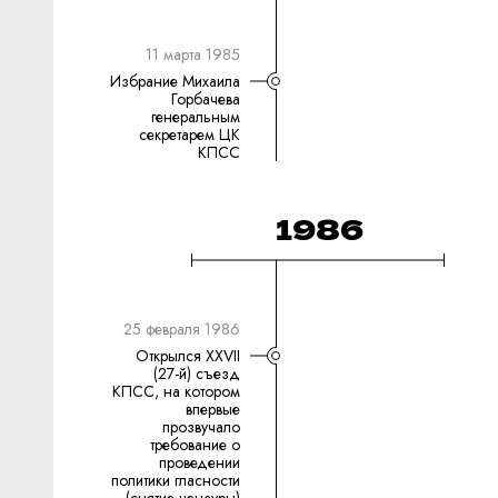
11 марта 1985
Избрание Михаила
Горбачева
генеральным
секретарем ЦК
КПСС
1986
25 февраля 1986
Открылся XXVII
(27-й) съезд
КПСС, на котором
впервые
прозвучало
требование о
проведении
политики гласности