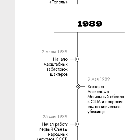
«Тополь»
1989
2 марта 1989
Начало
масштабных
забастовок
шахтеров
9 мая 1989
Хоккеист
Александр
Могильный сбежал
в США и попросил
там политическое
убежище
25 мая 1989
Начал работу
первый Съезд
народных
депутатов СССР