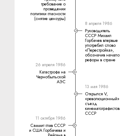
требование о
проведении
политики гласности
(снятие цензуры)
8 апреля 1986
Руководитель
СССР Михаил
Горбачев впервые
употребил слово
«Перестройка»,
обозначив начало
реформ в стране
26 апреля 1986
Катастрофа на
Чернобыльской
АЭС
13 мая 1986
Открылся V,
«революционный»
съезд
кинематографистов
СССР
11 октября 1986
Саммит глав СССР
и США Горбачева и
Рейгана в