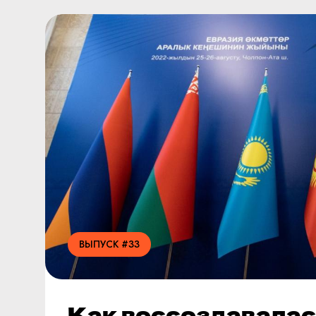
ВЫПУСК #33
Как воссоздавалас