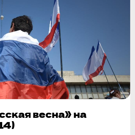
сская весна» на
14)