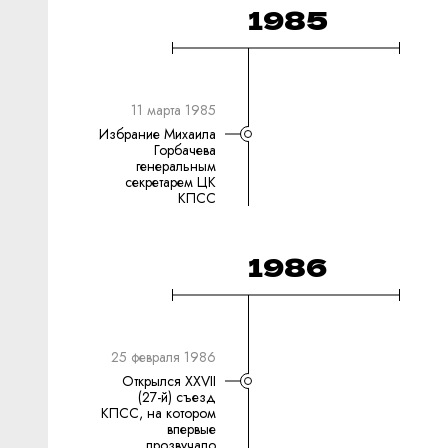
1985
11 марта 1985
Избрание Михаила
Горбачева
генеральным
секретарем ЦК
КПСС
1986
25 февраля 1986
Открылся XXVII
(27-й) съезд
КПСС, на котором
впервые
прозвучало