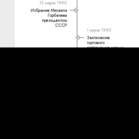
15 марта 1990
Избрание Михаила
Горбачева
президентом
СССР
1 июня 1990
Заключение
торгового
соглашения между
СССР и США
7 июня 1990
Алексий II избран
патриархом
Русской
православной
церкви
12 июня 1990
Провозглашение
государственного
суверенитета
РСФСР
12 июня 1990
Принятие
Верховным
Советом СССР