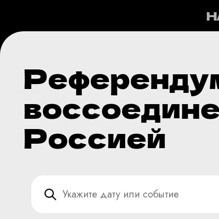
Н
Референдум
воссоедине
Россией