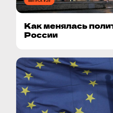
ВЫПУСК #26
Как менялась поли
России