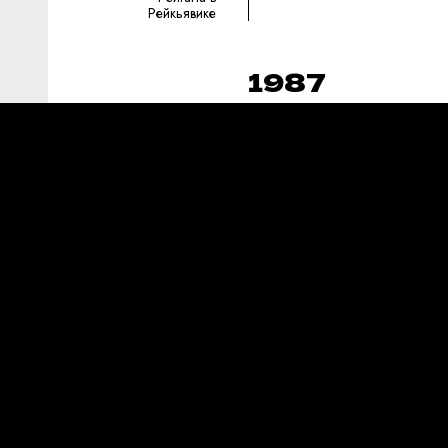
Рейкьявике
1987
30 июня 1987
Принятие закона о
переходе
предприятий на
хозрасчет
8 декабря 1987
Подписание
между СССР и
США Договора о
ликвидации ракет
средней и
меньшей
дальности
(ДРСМД)