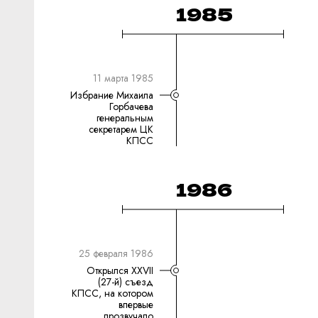
1985
11 марта 1985
Избрание Михаила
Горбачева
генеральным
секретарем ЦК
КПСС
1986
25 февраля 1986
Открылся XXVII
(27-й) съезд
КПСС, на котором
впервые
прозвучало