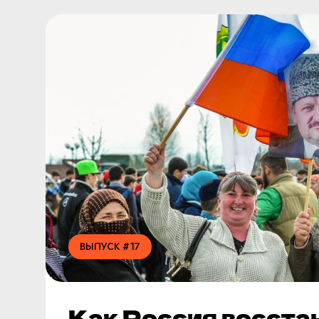
ВЫПУСК #17
Как Россия восста