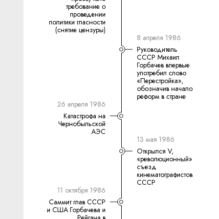
требование о
проведении
политики гласности
(снятие цензуры)
8 апреля 1986
Руководитель
СССР Михаил
Горбачев впервые
употребил слово
«Перестройка»,
обозначив начало
реформ в стране
26 апреля 1986
Катастрофа на
Чернобыльской
АЭС
13 мая 1986
Открылся V,
«революционный»
съезд
кинематографистов
СССР
11 октября 1986
Саммит глав СССР
и США Горбачева и
Рейгана в