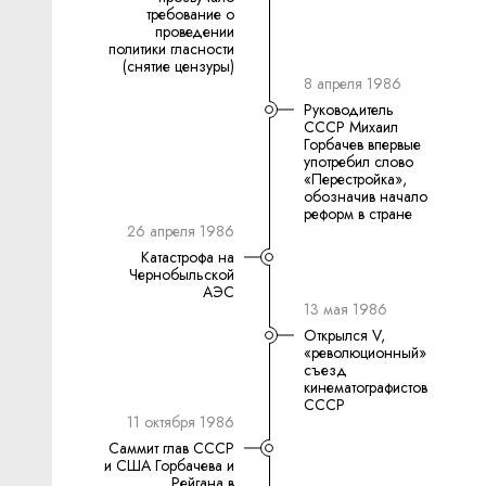
требование о
проведении
политики гласности
(снятие цензуры)
8 апреля 1986
Руководитель
СССР Михаил
Горбачев впервые
употребил слово
«Перестройка»,
обозначив начало
реформ в стране
26 апреля 1986
Катастрофа на
Чернобыльской
АЭС
13 мая 1986
Открылся V,
«революционный»
съезд
кинематографистов
СССР
11 октября 1986
Саммит глав СССР
и США Горбачева и
Рейгана в