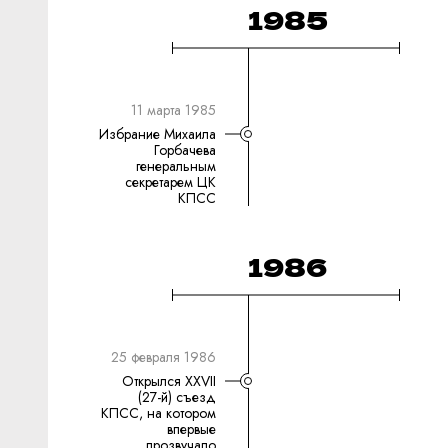
1985
11 марта 1985
Избрание Михаила
Горбачева
генеральным
секретарем ЦК
КПСС
1986
25 февраля 1986
Открылся XXVII
(27-й) съезд
КПСС, на котором
впервые
прозвучало