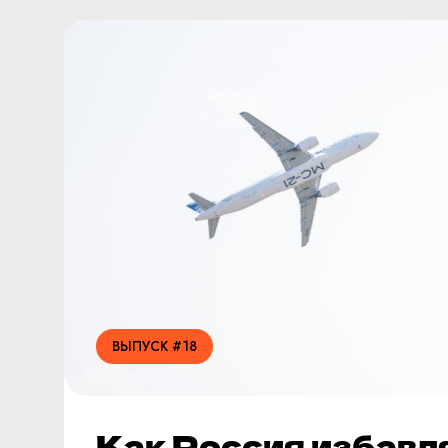
ВЫПУСК #18
Как Россия избавл