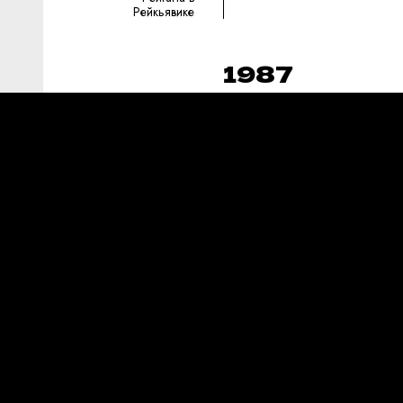
Рейкьявике
1987
30 июня 1987
Принятие закона о
переходе
предприятий на
хозрасчет
8 декабря 1987
Подписание
между СССР и
США Договора о
ликвидации ракет
средней и
меньшей
дальности
(ДРСМД)