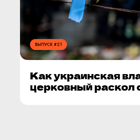
ВЫПУСК #21
Как украинская вл
церковный раскол 