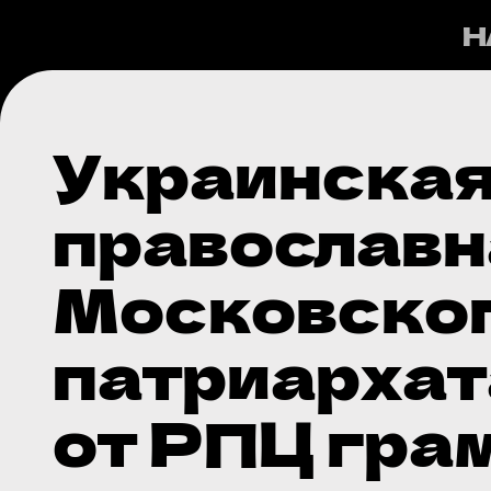
Н
Украинска
православн
Московско
патриархат
от РПЦ гра