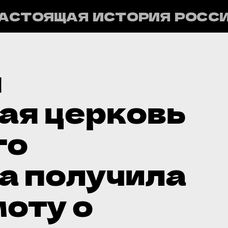
АСТОЯЩАЯ ИСТОРИЯ РОСС
я
ая церковь
го
а получила
моту о