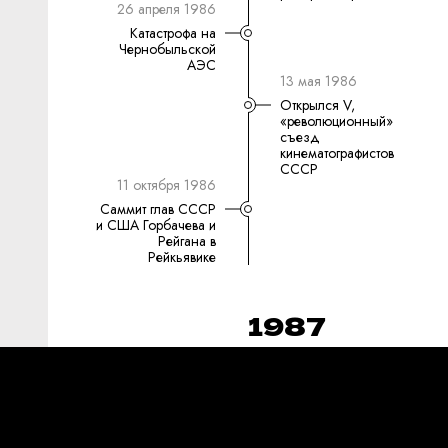
26 апреля 1986
Катастрофа на
Чернобыльской
АЭС
13 мая 1986
Открылся V,
«революционный»
съезд
кинематографистов
СССР
11 октября 1986
Саммит глав СССР
и США Горбачева и
Рейгана в
Рейкьявике
1987
30 июня 1987
Принятие закона о