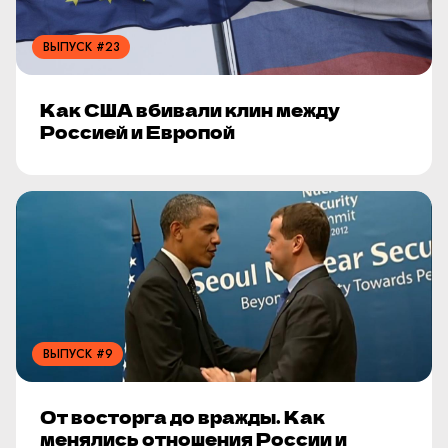
ВЫПУСК #23
Как США вбивали клин между
Россией и Европой
ВЫПУСК #9
От восторга до вражды. Как
менялись отношения России и