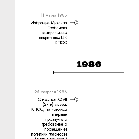
11 марта 1985
Избрание Михаила
Горбачева
генеральным
секретарем ЦК
КПСС
1986
25 февраля 1986
Открылся XXVII
(27-й) съезд
КПСС, на котором
впервые
прозвучало
требование о
проведении
политики гласности