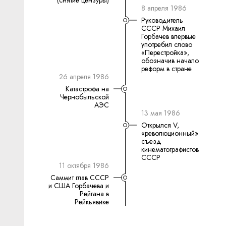
(снятие цензуры)
8 апреля 1986
Руководитель
СССР Михаил
Горбачев впервые
употребил слово
«Перестройка»,
обозначив начало
реформ в стране
26 апреля 1986
Катастрофа на
Чернобыльской
АЭС
13 мая 1986
Открылся V,
«революционный»
съезд
кинематографистов
СССР
11 октября 1986
Саммит глав СССР
и США Горбачева и
Рейгана в
Рейкьявике