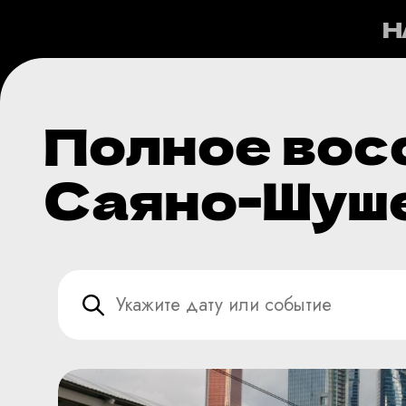
Н
Полное вос
Саяно-Шуш