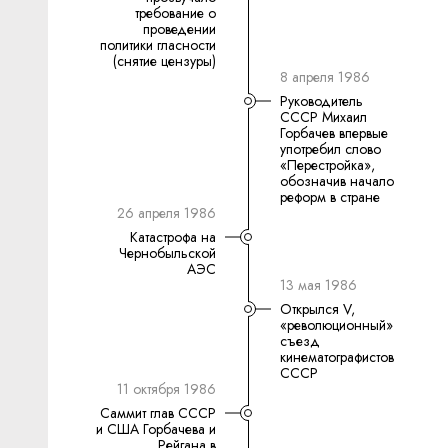
требование о
проведении
политики гласности
(снятие цензуры)
8 апреля 1986
Руководитель
СССР Михаил
Горбачев впервые
употребил слово
«Перестройка»,
обозначив начало
реформ в стране
26 апреля 1986
Катастрофа на
Чернобыльской
АЭС
13 мая 1986
Открылся V,
«революционный»
съезд
кинематографистов
СССР
11 октября 1986
Саммит глав СССР
и США Горбачева и
Рейгана в