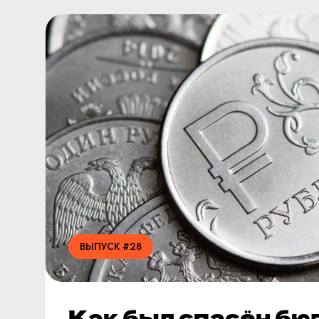
ВЫПУСК #28
Как был спасён бю