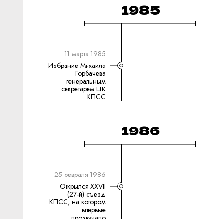
1985
11 марта 1985
Избрание Михаила
Горбачева
генеральным
секретарем ЦК
КПСС
1986
25 февраля 1986
Открылся XXVII
(27-й) съезд
КПСС, на котором
впервые
прозвучало