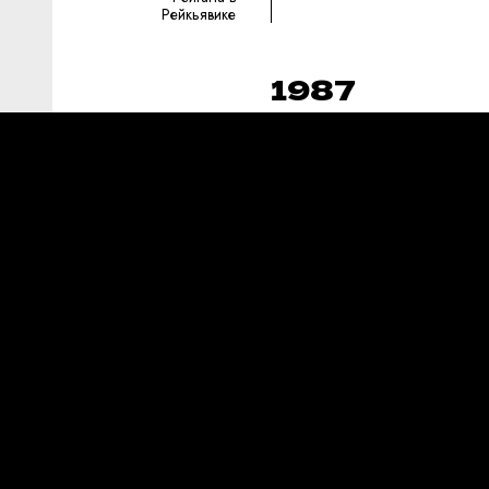
Рейкьявике
1987
30 июня 1987
Принятие закона о
переходе
предприятий на
хозрасчет
8 декабря 1987
Подписание
между СССР и
США Договора о
ликвидации ракет
средней и
меньшей
дальности
(ДРСМД)