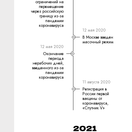
ограничений на
перемещение
через российскую
границу из-за
пандемии
коронавируса
12 мая 2020
В Москве введен
масочный режим
12 мая 2020
Окончание
периода
нерабочих дней,
введенного из-за
пандемии
коронавируса
11 августа 2020
Регистрация в
России первой
вакцины от
коронавируса,
«Спутник V»
2021