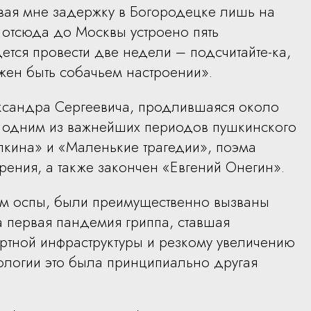
вая мне задержку в Богородецке лишь на
о отсюда до Москвы устроено пять
ется провести две недели – подсчитайте-ка,
лжен быть собачьем настроении».
ксандра Сергеевича, продлившаяся около
а одним из важнейших периодов пушкинского
лкина» и «Маленькие трагедии», поэма
рения, а также закончен «Евгений Онегин».
ем оспы, были преимущественно вызваны
а первая пандемия гриппа, ставшая
ртной инфраструктуры и резкому увеличению
иологии это была принципиально другая