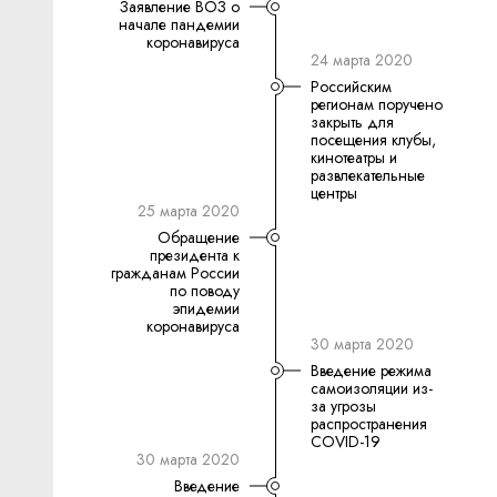
Заявление ВОЗ о
начале пандемии
коронавируса
24 марта 2020
Российским
регионам поручено
закрыть для
посещения клубы,
кинотеатры и
развлекательные
центры
25 марта 2020
Обращение
президента к
гражданам России
по поводу
эпидемии
коронавируса
30 марта 2020
Введение режима
самоизоляции из-
за угрозы
распространения
COVID-19
30 марта 2020
Введение