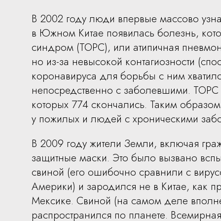
В 2002 году люди впервые массово узна
в Южном Китае появилась болезнь, кот
синдром (ТОРС), или атипичная пневмон
но из-за невысокой контагиозности (спо
коронавируса для борьбы с ним хватил
непосредственно с заболевшими. ТОРС 
которых 774 скончались. Таким образом,
у пожилых и людей с хроническими заб
В 2009 году жители Земли, включая гр
защитные маски. Это было вызвано всп
свиной (его ошибочно сравнили с виру
Америки) и зародился не в Китае, как
Мексике. Свиной (на самом деле вполне
распространился по планете. Всемирная