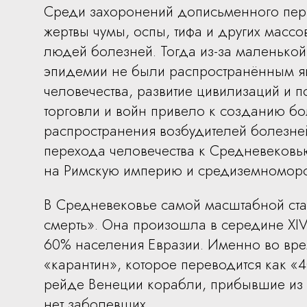
Среди захоронений дописьменного пери
жертвы чумы, оспы, тифа и других масс
людей болезней. Тогда из-за маленькой
эпидемии не были распространённым я
человечества, развитие цивилизаций и п
торговли и войн привело к созданию бо
распространения возбудителей болезне
перехода человечества к Средневеков
на Римскую империю и средиземноморс
В Средневековье самой масштабной ст
смерть». Она произошла в середине XIV
60% населения Евразии. Именно во вре
«карантин», которое переводится как «4
рейде Венеции корабли, прибывшие из др
нет заболевших.